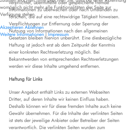
zulassen möchten. Bitte beachten Sie, dass bei einer Ablehnung
verpflichtet, übermittelte oder gespeicherte fremde
womöglich nicht mehr alle Funktionalitäten der Seite zur
Informationen zu überwachen oder nach Umständen zu
Verfügung stehen.
forschen, die auf eine rechtswidrige Tätigkeit hinweisen.
Verpflichtungen zur Entfernung oder Sperrung der
Akzeptieren
Ablehnen
Nutzung von Informationen nach den allgemeinen
Weitere Informationen
|
Impressum
Gesetzen bleiben hiervon unberührt. Eine diesbezügliche
Haftung ist jedoch erst ab dem Zeitpunkt der Kenntnis
einer konkreten Rechtsverletzung möglich. Bei
Bekanntwerden von entsprechenden Rechtsverletzungen
werden wir diese Inhalte umgehend entfernen.
Haftung für Links
Unser Angebot enthält Links zu externen Webseiten
Dritter, auf deren Inhalte wir keinen Einfluss haben.
Deshalb können wir für diese fremden Inhalte auch keine
Gewähr übernehmen. Für die Inhalte der verlinkten Seiten
ist stets der jeweilige Anbieter oder Betreiber der Seiten
verantwortlich. Die verlinkten Seiten wurden zum