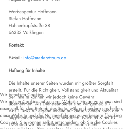
Werbeagentur Hoffmann
Stefan Hoffmann
Hahnenkopfstraße 38
66333 Völklingen
Kontakt:
E-Mail:
info@saarlandtours.de
Haftung für Inhalte
Die Inhalte unserer Seiten wurden mit größter Sorgfalt
erstellt. Für die Richtigkeit, Vollständigkeit und Aktualität
Wir benutzen Cookies
der Inhalte können wir jedoch keine Gewähr
Wir nutzen Cookies auf unserer Website. Einige von ihnen sind
übernehmen. Als Diensteanbieter sind wir gemäß § 7
essenziell für den Betrieb der Seite, während andere uns helfen,
Abs.1 TMG für eigene Inhalte auf diesen Seiten nach den
diese Website und die Nutzererfahrung zu verbessern (Tracking
allgemeinen Gesetzen verantwortlich. Nach §§ 8 bis 10
Cookies). Sie können selbst entscheiden, ob Sie die Cookies
TMG sind wir als Diensteanbieter jedoch nicht